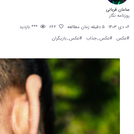
سامان قربانی
روزنامه نگار
06 دی 1403
5 دقیقه زمان مطالعه
266
*** بازدید
#عکس
#عکس_جذاب
#عکس_بازیگران