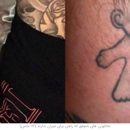
خالکوبی های ناموفق که راهی برای جبران ندارند (13 عکس)