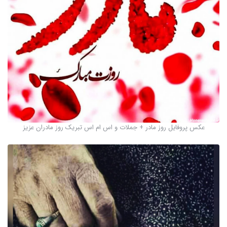
عکس پروفایل روز مادر + جملات و اس ام اس تبریک روز مادران عزیز