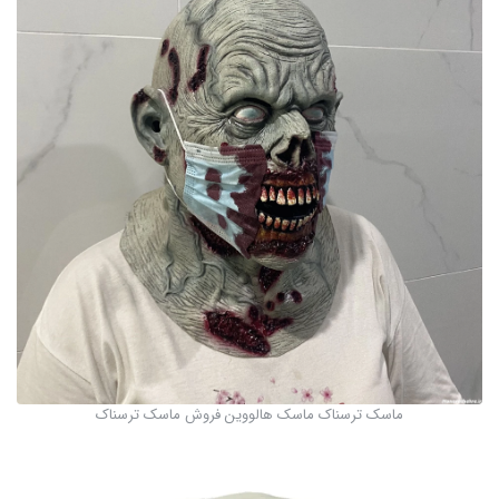
ماسک ترسناک ماسک هالووین فروش ماسک ترسناک