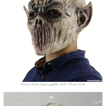
ماسک ترسناک ماسک هالووین فروش ماسک ترسناک