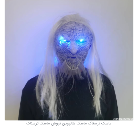
ماسک ترسناک ماسک هالووین فروش ماسک ترسناک