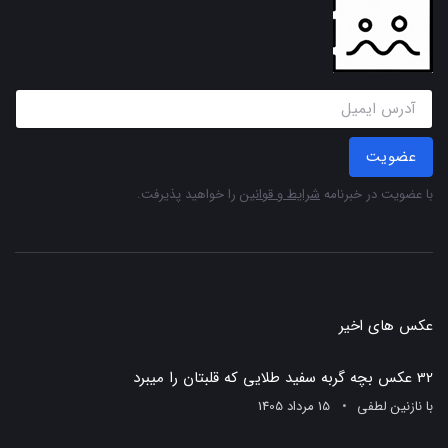
عضویت
با عضویت در خبرنامه
شرایط و قوانین
را خواهید پذیرفت.
عکس های اخیر
32 عکس بچه گربه سفید طلایی که قلبتان را میبرد
با
نازنین لطفی
15 مرداد 1405