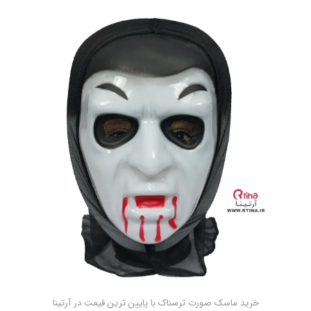
خرید ماسک صورت ترسناک با پایین ترین قیمت در آرتینا