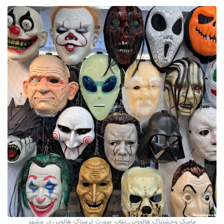
ماسک وحشتناک هالووین_نقاب صورت ترسناک هالوین در مشهد