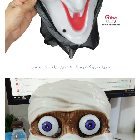
خرید صورتک ترسناک هالووینی با قیمت مناسب