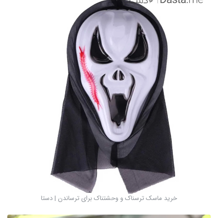
خرید ماسک ترسناک و وحشتناک برای ترساندن | دستا