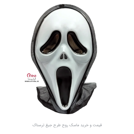
قیمت و خرید ماسک روح طرح جیغ ترسناک