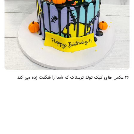
27 عکس از ترسناک ترین عکس های آنابل که شما را میخکوب میکند