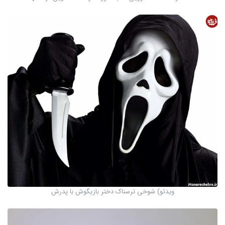
ویدئو) شوخی ترسناک دختر بازیگوش با پدرش