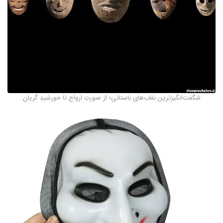
شگفت‌انگیزترین نقاب‌های باستانی؛ از صورتِ ارواح تا خورشیدِ گریان