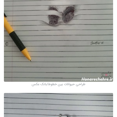
طراحی حیوانات بین خطوط/بانک عکس