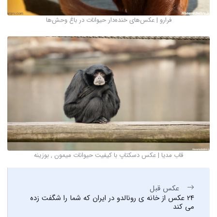
فرارو | عکس‌های خنده‌دار حیوانات در باغ وحش‌ها
قاب مدیا | عکس دسکتاپ با کیفیت حیوانات میمون , بوزینه
عکس قبل
24 عکس از خانه ی رونالدو در ایران که شما را شگفت زده
می کند