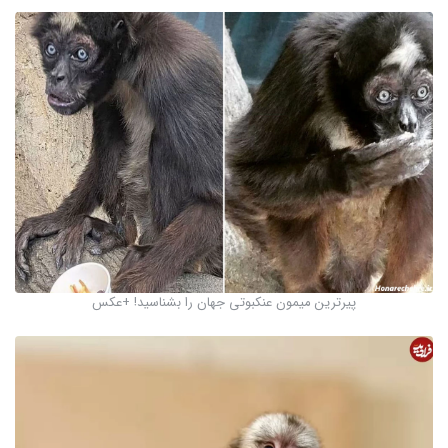
پیرترین میمون عنکبوتی جهان را بشناسید! +عکس