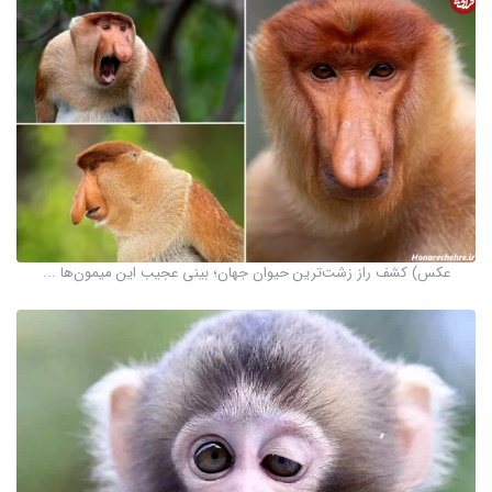
عکس) کشف راز زشت‌ترین حیوان جهان؛ بینی عجیب این میمون‌ها ...