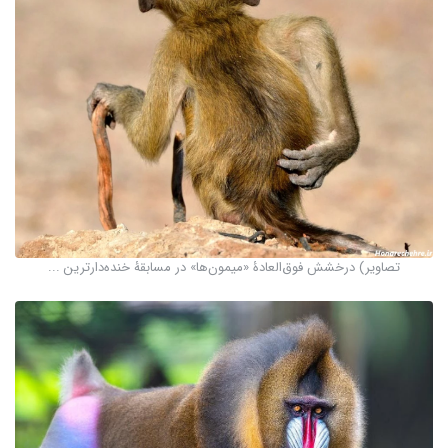
تصاویر) درخشش فوق‌العادۀ «میمون‌ها» در مسابقۀ خنده‌دارترین ...