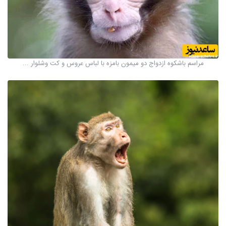
مراسم باشکوه ازدواج دو میمون بامزه با لباس عروس و کت وشلوار ...