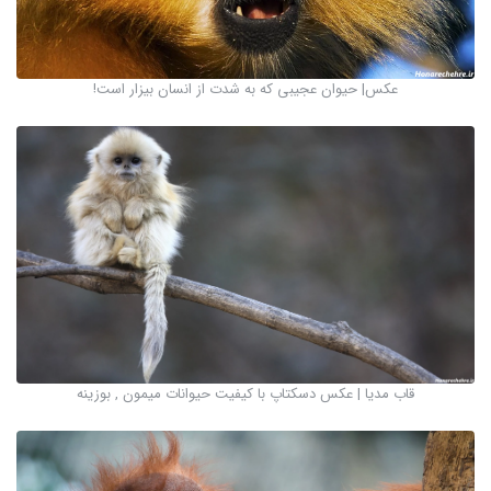
عکس| حیوان عجیبی که به شدت از انسان بیزار است!
قاب مدیا | عکس دسکتاپ با کیفیت حیوانات میمون , بوزینه