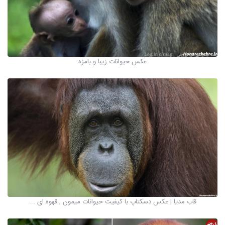
عکس حیوانات زیبا و بامزه
قاب مدیا | عکس دسکتاپ با کیفیت حیوانات میمون , قهوه ای ...