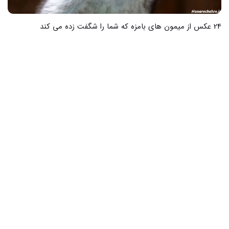
27 عکس از جذابترین بازیگران مرد کره ای که دل را میربایند