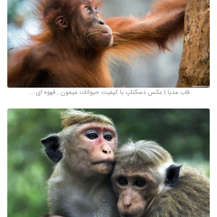
قاب مدیا | عکس دسکتاپ با کیفیت حیوانات میمون , قهوه ای ...