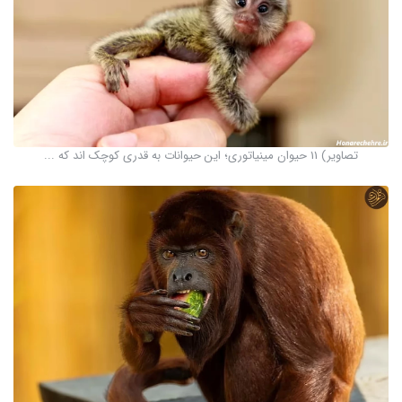
تصاویر) 11 حیوان مینیاتوری؛ این حیوانات به قدری کوچک اند که ...