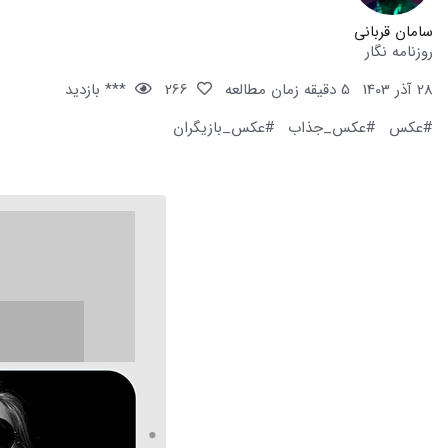
سامان قربانی
روزنامه نگار
28 آذر 1403
5 دقیقه زمان مطالعه
266
*** بازدید
#عکس
#عکس_جذاب
#عکس_بازیگران