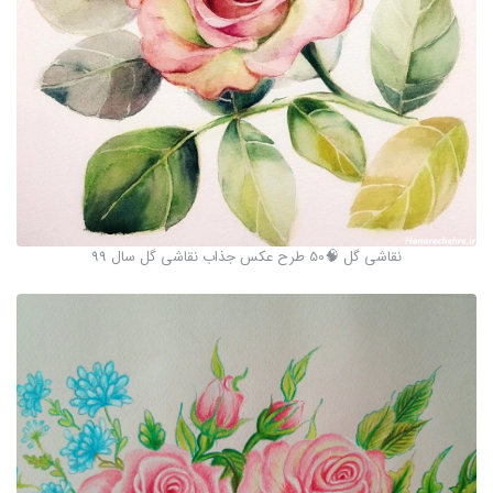
نقاشی گل 🧠50 طرح عکس جذاب نقاشی گل سال 99