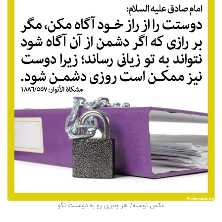
عکس نوشته/ هر چیزی رو به دوستت نگو