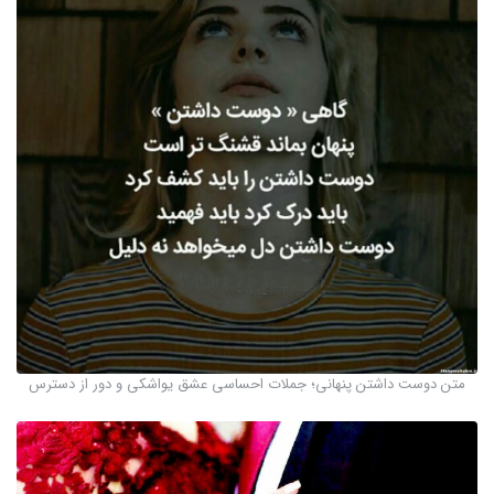
متن دوست داشتن پنهانی؛ جملات احساسی عشق یواشکی و دور از دسترس