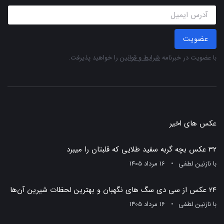
عضویت
با عضویت در خبرنامه
شرایط و قوانین
را خواهید پذیرفت.
عکس های اخیر
32 عکس بچه گربه سفید طلایی که قلبتان را میبرد
با
نازنین لطفی
16 مرداد 1405
24 عکس از سی دی سگ های نگهبان و بهترین لحظات شیرین آن‌ها
با
نازنین لطفی
16 مرداد 1405