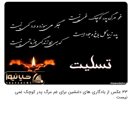
18 عکس از پیام تسلیت فوت پدر به دوست با حس همدلی و محبت