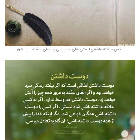
عکس نوشته عاشقی+ متن های احساسی و زیبای عاشقانه و عشق