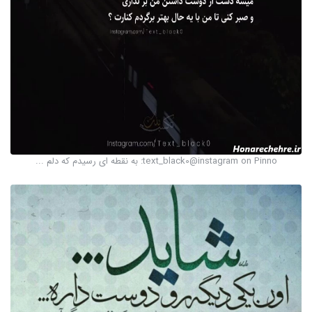
text_black0@instagram on Pinno: به نقطه ای رسیدم که دلم ...