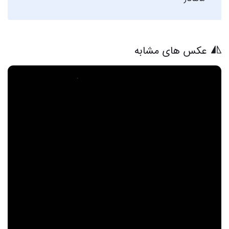
عکس های مشابه
19 عکس از تمام کارتون های دخترانه که قلب شما را میرباید