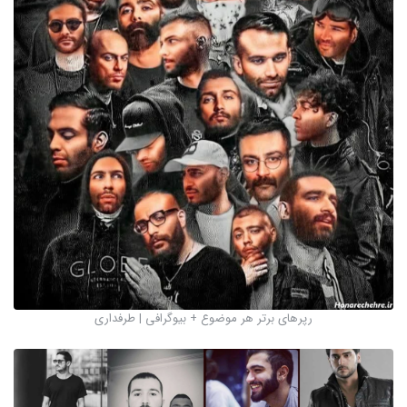
رپرهای برتر هر موضوع + بیوگرافی | طرفداری