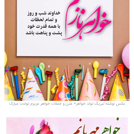
عکس نوشته تبریک تولد خواهر+ متن و جملات خواهر عزیزم تولدت مبارک