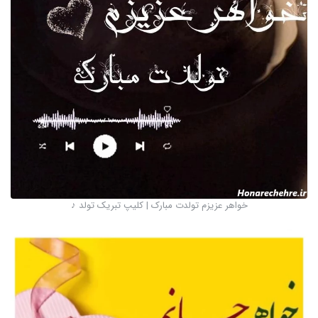
خواهر عزیزم تولدت مبارک | کلیپ تبریک تولد ♪