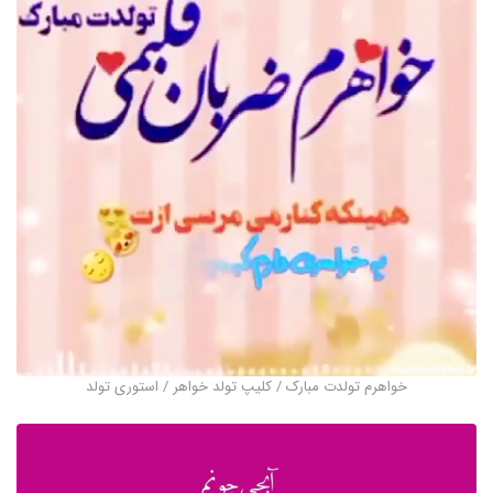
خواهرم تولدت مبارک / کلیپ تولد خواهر / استوری تولد