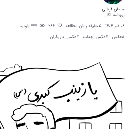
سامان قربانی
روزنامه نگار
06 تیر 1404
5 دقیقه زمان مطالعه
266
*** بازدید
#عکس
#عکس_جذاب
#عکس_بازیگران