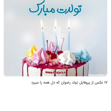
17 عکس پروفایل تولد داداش کوچیکه که حتما باید ببینی