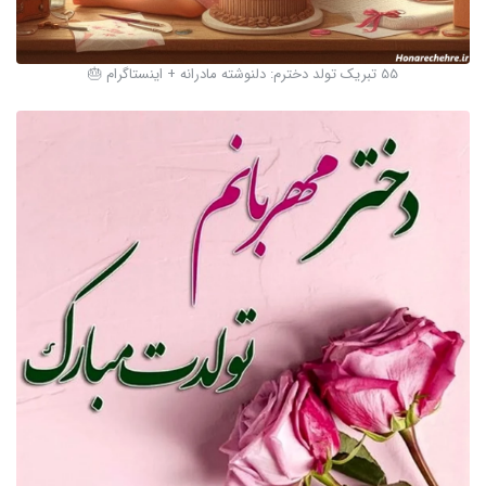
55 تبریک تولد دخترم: دلنوشته مادرانه + اینستاگرام 🎂