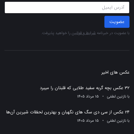
عضویت
با عضویت در خبرنامه
شرایط و قوانین
را خواهید پذیرفت.
عکس های اخیر
32 عکس بچه گربه سفید طلایی که قلبتان را میبرد
با
نازنین لطفی
15 مرداد 1405
24 عکس از سی دی سگ های نگهبان و بهترین لحظات شیرین آن‌ها
با
نازنین لطفی
15 مرداد 1405