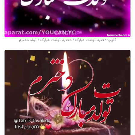
کلیپ دخترم تولدت مبارک / دخترم تولدت مبارک / تولد دخترم