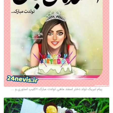
پیام تبریک تولد دختر اسفند ماهی تولدت مبارک +کلیپ استوری و ...