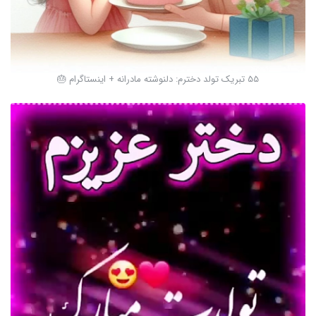
55 تبریک تولد دخترم: دلنوشته مادرانه + اینستاگرام 🎂