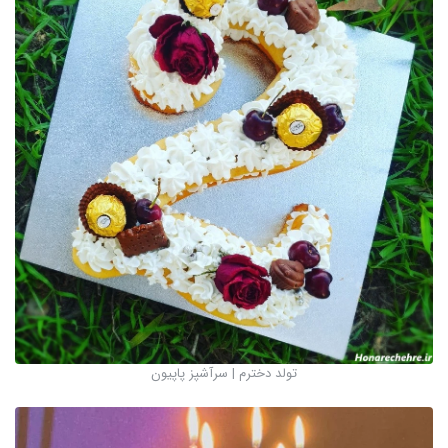
تولد دخترم | سرآشپز پاپیون