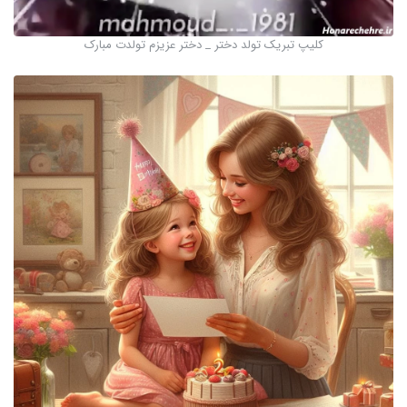
کلیپ تبریک تولد دختر _ دختر عزیزم تولدت مبارک