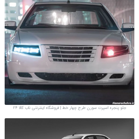
جلو پنجره اسپرت سورن طرح چهار خط | فروشگاه اینترنتی ناب کالا 24