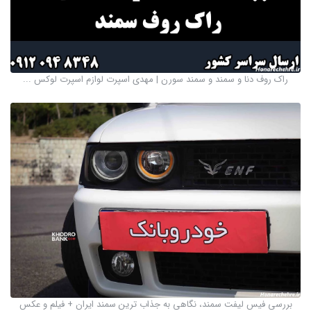
راک روف دنا و سمند و سمند سورن | مهدی اسپرت لوازم اسپرت لوکس ...
بررسی فیس لیفت سمند، نگاهی به جذاب ترین سمند ایران + فیلم و عکس