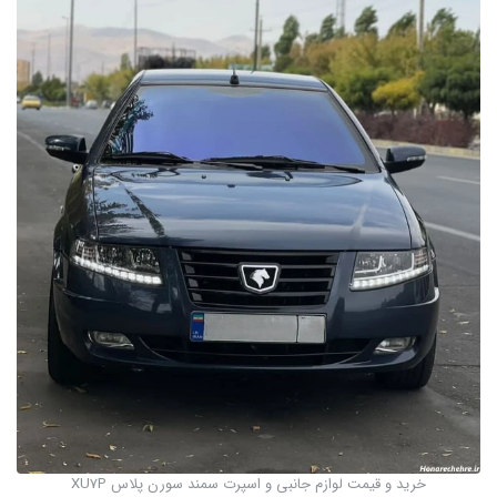
خرید و قیمت لوازم جانبی و اسپرت سمند سورن پلاس XU7P