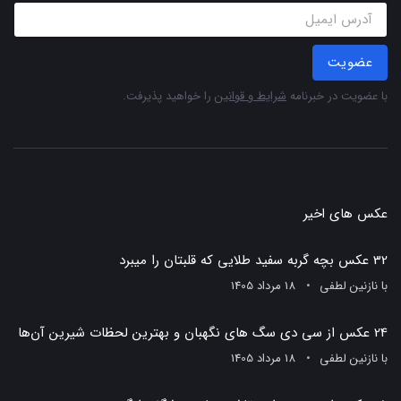
عضویت
با عضویت در خبرنامه
شرایط و قوانین
را خواهید پذیرفت.
عکس های اخیر
32 عکس بچه گربه سفید طلایی که قلبتان را میبرد
با
نازنین لطفی
18 مرداد 1405
24 عکس از سی دی سگ های نگهبان و بهترین لحظات شیرین آن‌ها
با
نازنین لطفی
18 مرداد 1405