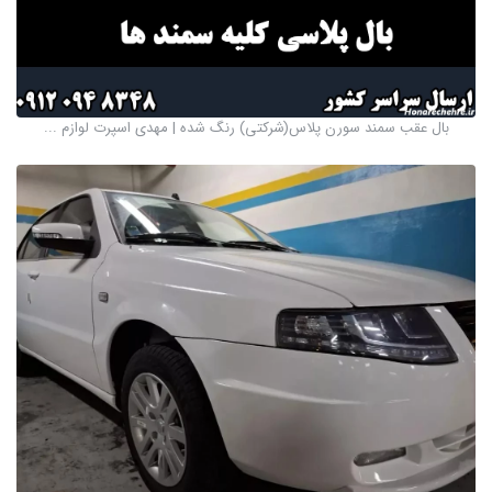
بال عقب سمند سورن پلاس(شرکتی) رنگ شده | مهدی اسپرت لوازم ...