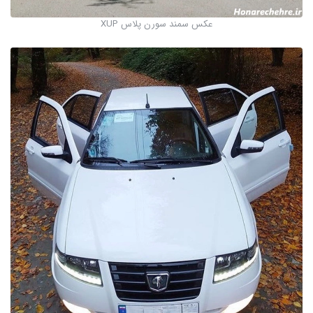
عکس سمند سورن پلاس XUP