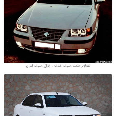
تصاویر سمند اسپرت جذاب :: چراغ اسپرت ایران