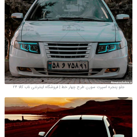
جلو پنجره اسپرت سورن طرح چهار خط | فروشگاه اینترنتی ناب کالا 24