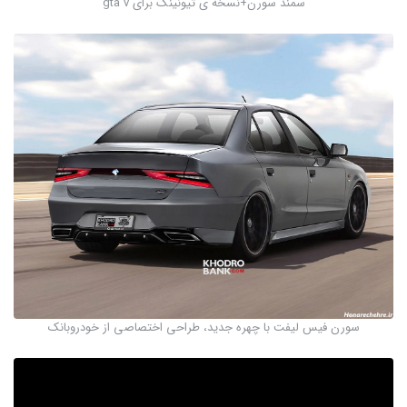
سمند سورن+نسخه ی تیونینگ برای gta v
سورن فیس لیفت با چهره جدید، طراحی اختصاصی از خودروبانک