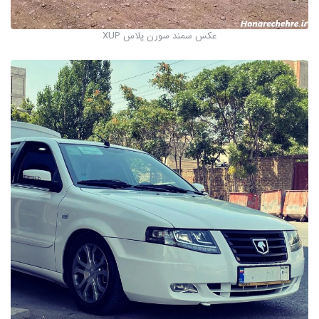
عکس سمند سورن پلاس XUP