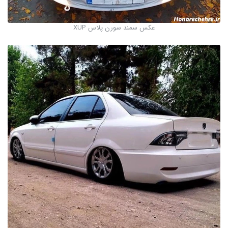
عکس سمند سورن پلاس XUP