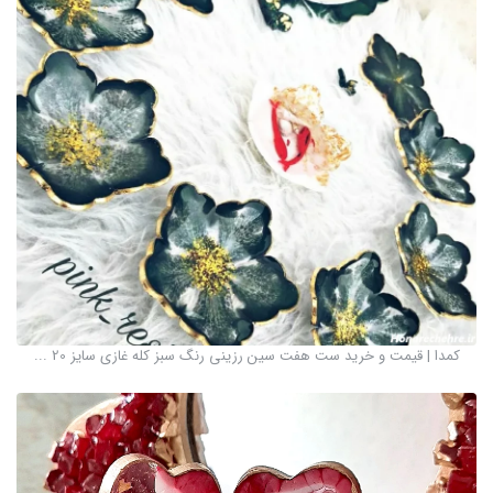
کمدا | قیمت و خرید ست هفت سین رزینی رنگ سبز کله غازی سایز 20 ...