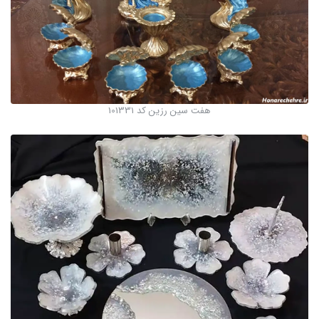
هفت سین رزین کد 101331