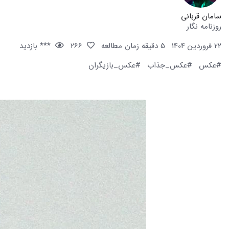
سامان قربانی
روزنامه نگار
22 فروردین 1404
5 دقیقه زمان مطالعه
266
*** بازدید
#عکس
#عکس_جذاب
#عکس_بازیگران