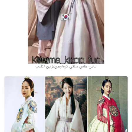
لباس هاس سنتی کره/چین/ژاپن /کلیپ