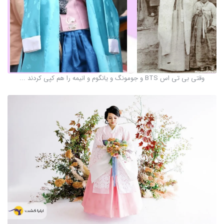
وقتی بی تی اس BTS و جومونگ و یانگوم و انیمه را هم کپی کردند ...