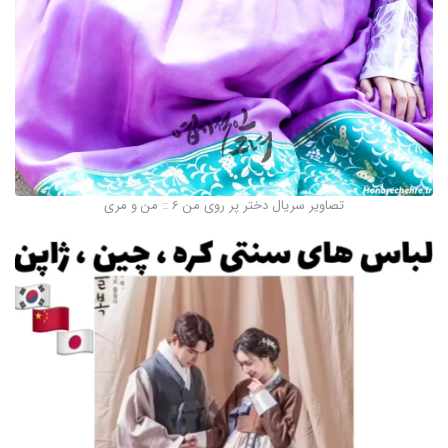
تصاویر سریال دختر پر روی من 6 :: من و مری