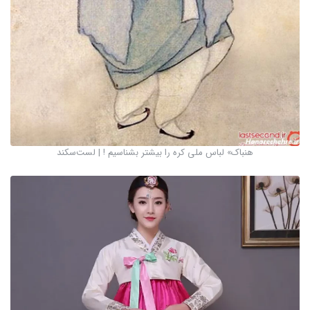
هنباک» لباس ملی کره را بیشتر بشناسیم ! | لست‌سکند