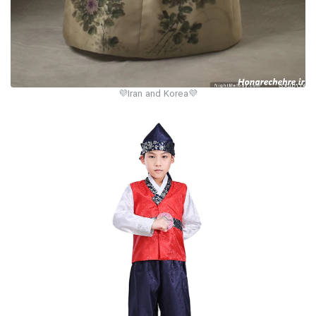
💜Iran and Korea💜