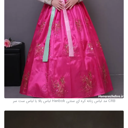
CRB مد لباس زنانه کره ای سنتی Hanbok لباس بالا با لباس ست سر