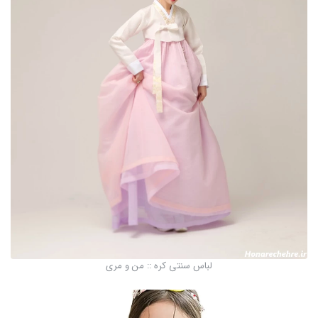
لباس سنتی کره :: من و مری