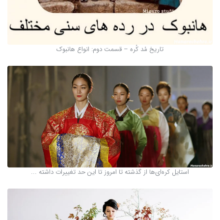
تاریخ مُد کُره – قسمت دوم: انواع هانبوک
استایل کره‌ای‌ها از گذشته تا امروز تا این حد تغییرات داشته ...