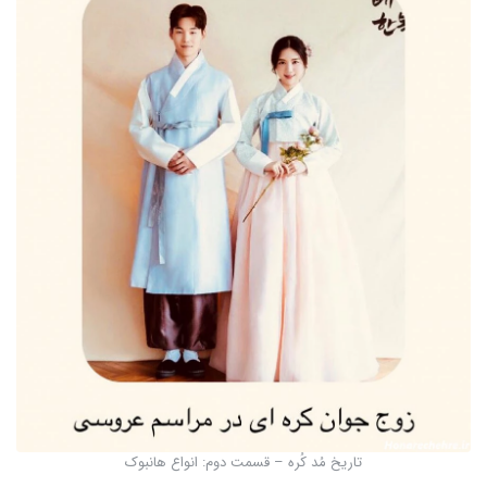
تاریخ مُد کُره – قسمت دوم: انواع هانبوک