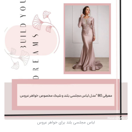
لباس مجلسی بلند برای خواهر عروس