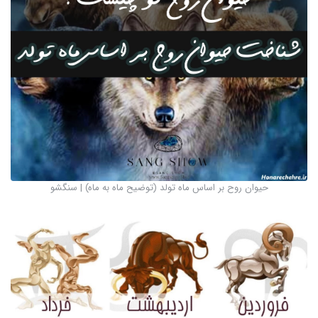
حیوان روح بر اساس ماه تولد (توضیح ماه به ماه) | سنگشو