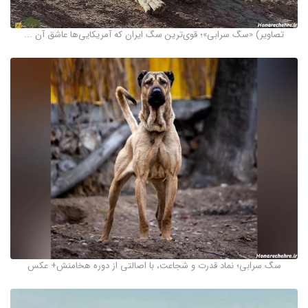
تصاویر) «سگ سرابی»؛ قوی‌ترین سگ ایران که آمریکایی‌ها عاشق آن ...
سگ سرابی؛ نماد قدرت و شجاعت، با اصالتی از دوره هخامنش+ عکس