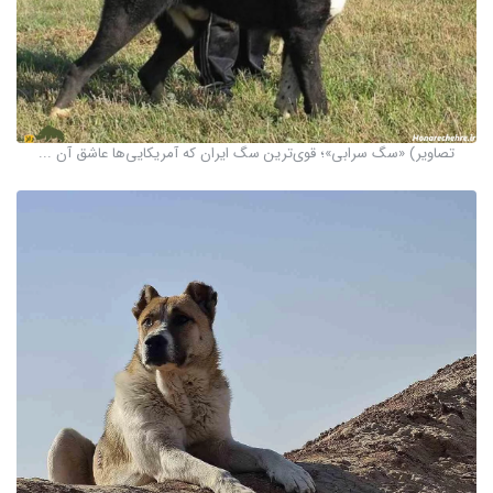
تصاویر) «سگ سرابی»؛ قوی‌ترین سگ ایران که آمریکایی‌ها عاشق آن ...