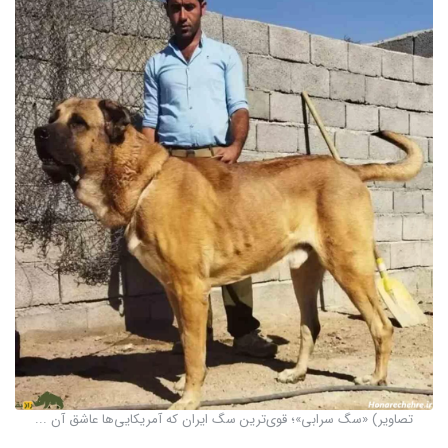
تصاویر) «سگ سرابی»؛ قوی‌ترین سگ ایران که آمریکایی‌ها عاشق آن ...