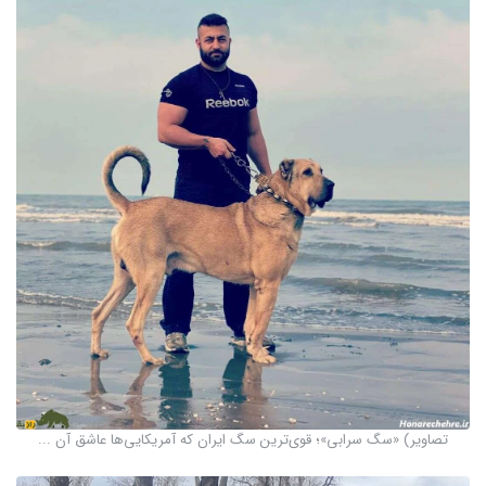
تصاویر) «سگ سرابی»؛ قوی‌ترین سگ ایران که آمریکایی‌ها عاشق آن ...