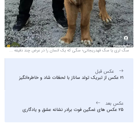
سگ لری یا سگ قهدریجانی؛ سگی که یک انسان را در عرض چند دقیقه ...
عکس قبل
21 عکس از تبریک تولد ساناز با لحظات شاد و خاطره‌انگیز
عکس بعد
25 عکس های غمگین فوت برادر نشانه عشق و یادگاری