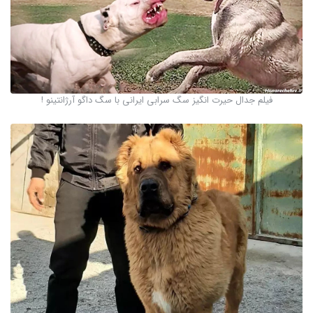
فیلم جدال حیرت انگیز سگ سرابی ایرانی با سگ داگو آرژانتینو !