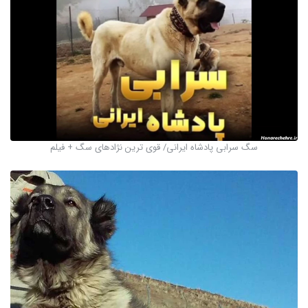
سگ سرابی پادشاه ایرانی/ قوی ترین نژادهای سگ + فیلم