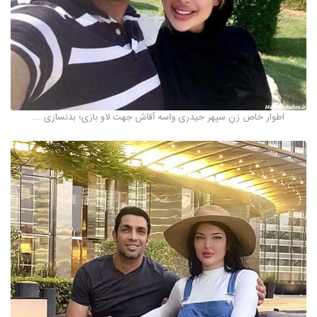
اطوار خاص زنِ سپهر حیدری واسه آقاش جهت لاو بازی؛ بدنسازی ...