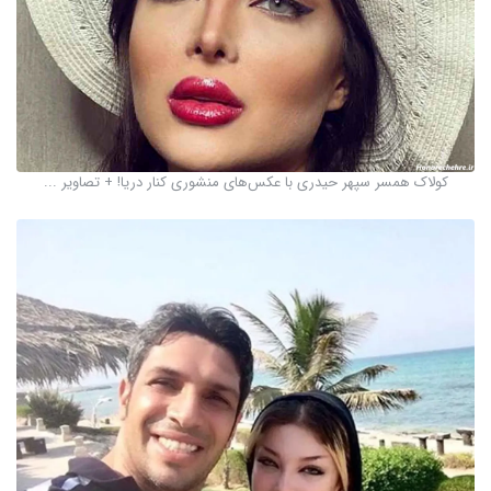
کولاک همسر سپهر حیدری با عکس‌های منشوری کنار دریا! + تصاویر ...