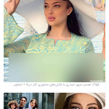
کولاک همسر سپهر حیدری با عکس‌های منشوری کنار دریا! + تصاویر ...