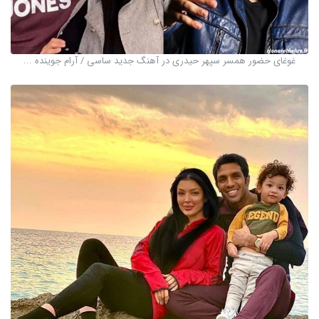
غوغای حضور همسر سپهر حیدری در آهنگ جدید ساسی / آرام جوینده ...