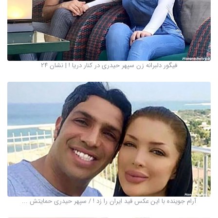
فیگور دلبرانه زن سپهر حیدری در کنار دریا ! | نشان ۲۴
آرام جوینده با این عکس قید ایران را زد ! / سپهر حیدری حمایتش ...