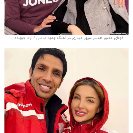
غوغای حضور همسر سپهر حیدری در آهنگ جدید ساسی / آرام جوینده ...