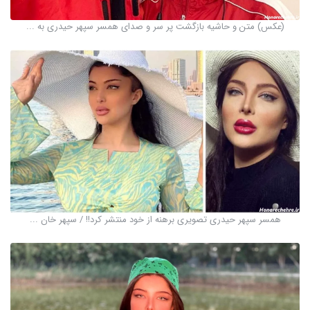
(عکس) متن و حاشیه بازگشت پر سر و صدای همسر سپهر حیدری به ...
همسر سپهر حیدری تصویری برهنه از خود منتشر کرد!! / سپهر خان ...