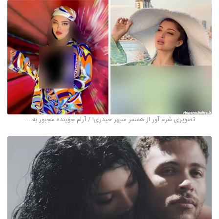
تصویری شرم آور از همسر سپهر حیدری! / آرام جوینده مجبور به ...