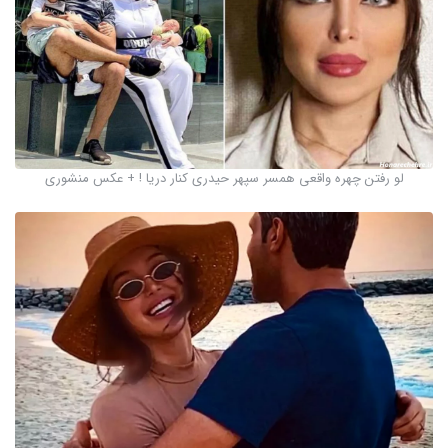
لو رفتن چهره واقعی همسر سپهر حیدری کنار دریا ! + عکس منشوری