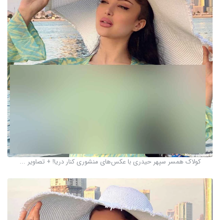
کولاک همسر سپهر حیدری با عکس‌های منشوری کنار دریا! + تصاویر ...