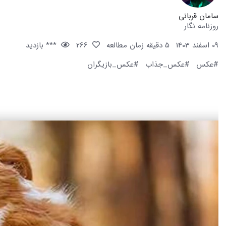
سامان قربانی
روزنامه نگار
09 اسفند 1403
5 دقیقه زمان مطالعه
266
*** بازدید
#عکس
#عکس_جذاب
#عکس_بازیگران