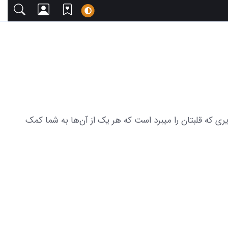
 دعوت می‌کنیم. این مجموعه شامل 16 عکس قفل شدن سگ ها تصاویری که قلبتان را میبرد است که هر یک از آن‌ها به شما کمک