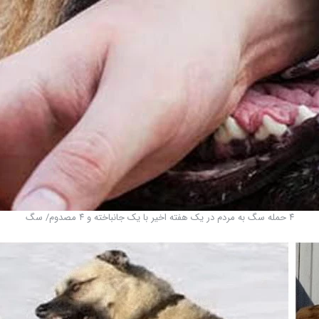
۴ حمله سگ به مردم در یک هفته اخیر با یک جانباخته و ۴ مصدوم/ سگ