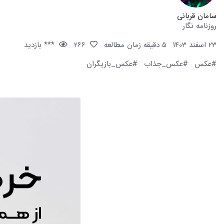
سامان قربانی
روزنامه نگار
23 اسفند 1403
5 دقیقه زمان مطالعه
266
*** بازدید
#عکس
#عکس_جذاب
#عکس_بازیگران