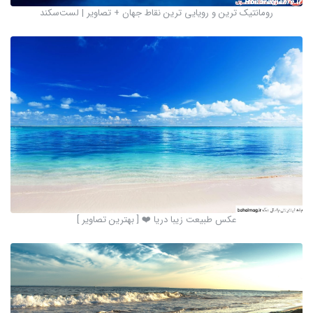
رومانتیک ترین و رویایی ترین نقاط جهان + تصاویر | لست‌سکند
عکس طبیعت زیبا دریا ❤️ [ بهترین تصاویر ]