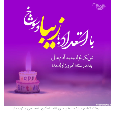
دلنوشته تولدم مبارک با متن های شاد، غمگین، احساسی و گریه دار