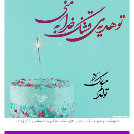
دلنوشته تولدم مبارک با متن های شاد، غمگین، احساسی و گریه دار