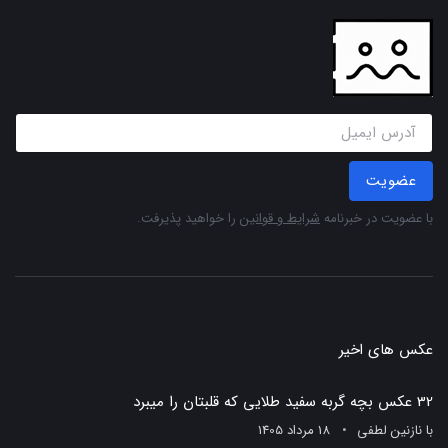
عضویت
با عضویت در خبرنامه
شرایط و قوانین
را خواهید پذیرفت.
عکس های اخیر
32 عکس بچه گربه سفید طلایی که قلبتان را میبرد
با
نازنین لطفی
18 مرداد 1405