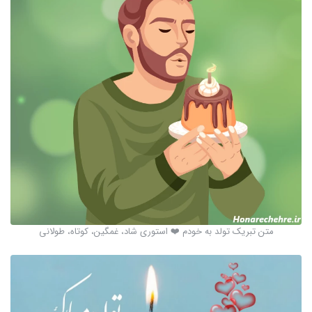
متن تبریک تولد به خودم ❤️ استوری شاد، غمگین، کوتاه، طولانی