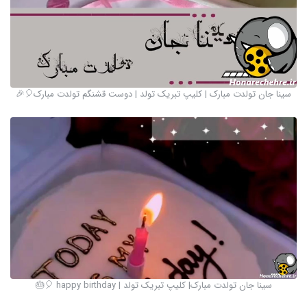
سینا جان تولدت مبارک | کلیپ تبریک تولد | دوست قشنگم تولدت مبارک🎈🎉
سینا جان تولدت مبارک| کلیپ تبریک تولد | happy birthday 🎈🎂