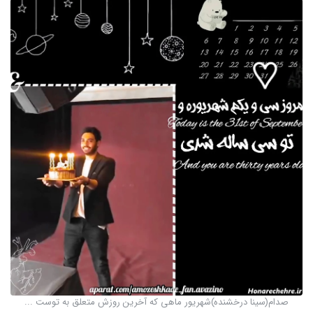
صدام(سینا درخشنده)شهریور ماهی که آخرین روزش متعلق به توست ...