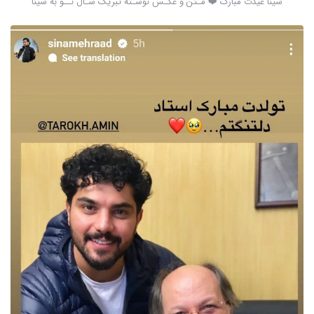
سینا عیدت مبارک ❤️ مـتن و عکـس نوشـته تبریک سـال نــو به سینا