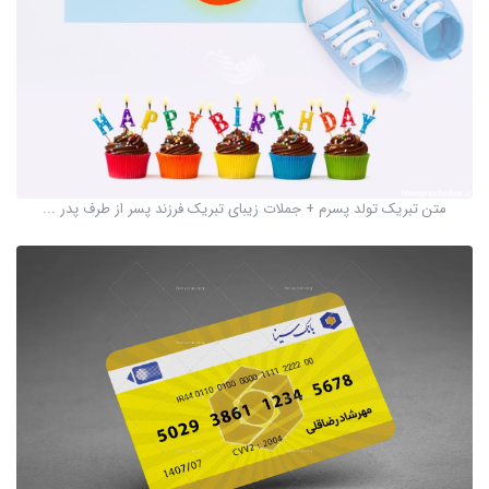
متن تبریک تولد پسرم + جملات زیبای تبریک فرزند پسر از طرف پدر ...