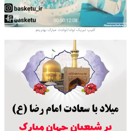
کلیپ تبریک تولد/تولدت مبارک بهترینم