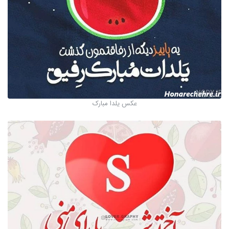
عکس یلدا مبارک