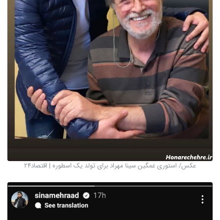
عکس/ استوری غمگین سینا مهراد برای تولد یک اسطوره | اقتصاد24