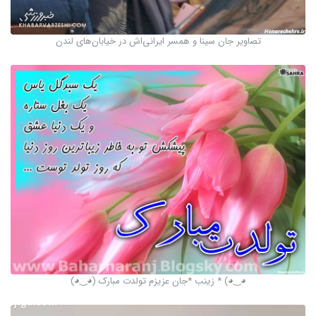
تصاویر جان سینا و همسر ایرانی‌اش در خیابان‌های لندن
◕‿◕) * زینب *جان عزیزم تولدت مبارک (◕‿◕)