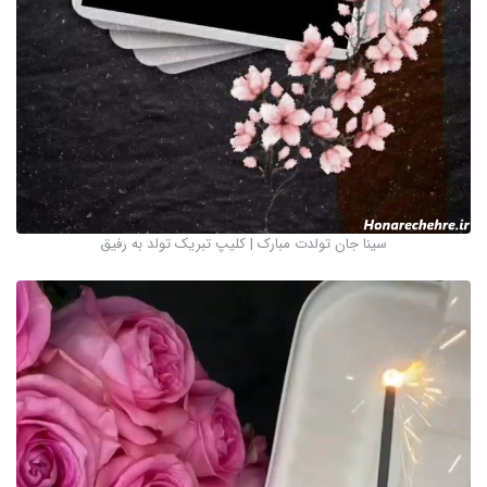
سینا جان تولدت مبارک | کلیپ تبریک تولد به رفیق