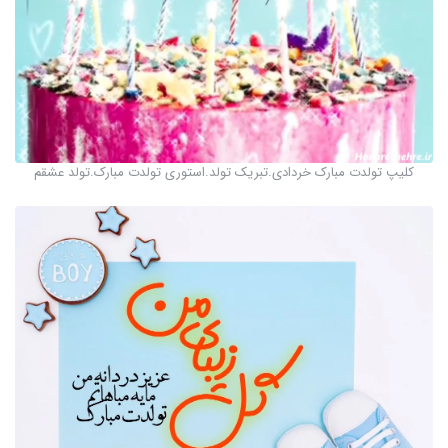
کلیپ تولدت مبارک خردادی.تبریک تولد.استوری تولدت مبارک.تولد عشقم