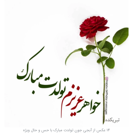
14 عکس از آبجی جون تولدت مبارک با حس و حال ویژه