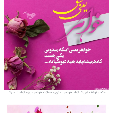
عکس نوشته تبریک تولد خواهر+ متن و جملات خواهر عزیزم تولدت مبارک