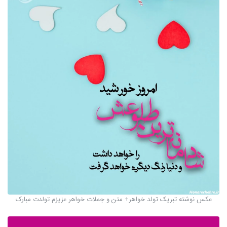
عکس نوشته تبریک تولد خواهر+ متن و جملات خواهر عزیزم تولدت مبارک