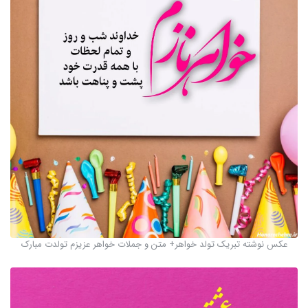
عکس نوشته تبریک تولد خواهر+ متن و جملات خواهر عزیزم تولدت مبارک