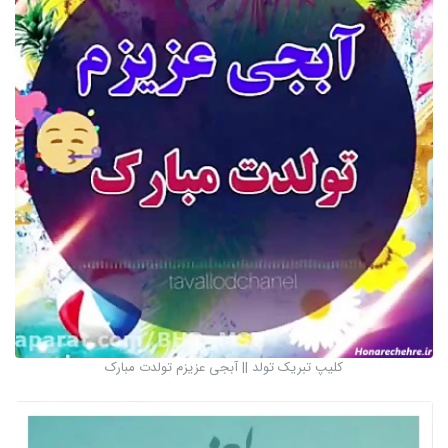
کلیپ تبریک تولد || آبجی عزیزم تولدت مبارک