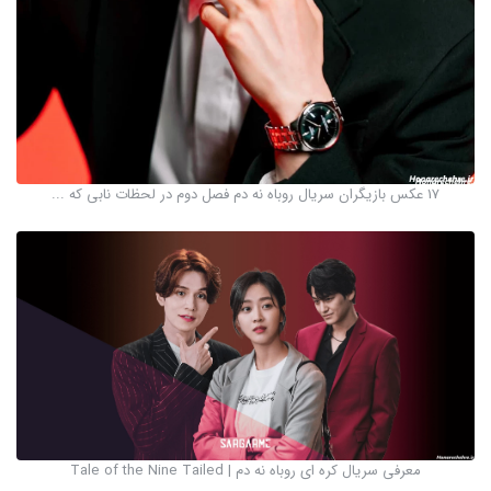
17 عکس بازیگران سریال روباه نه دم فصل دوم در لحظات نابی که ...
معرفی سریال کره ای روباه نه دم | Tale of the Nine Tailed