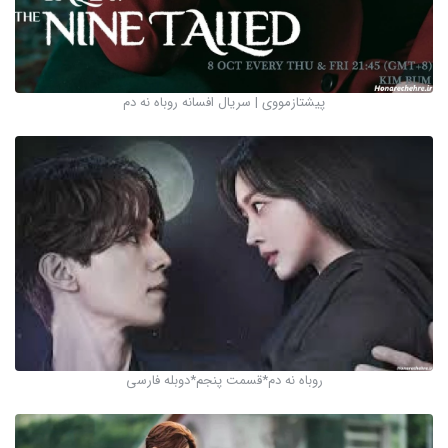
پیشتازمووی | سریال افسانه روباه نه دم
روباه نه دم*قسمت پنجم*دوبله فارسی