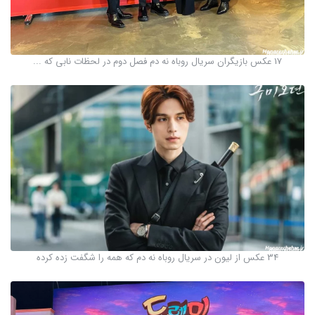
17 عکس بازیگران سریال روباه نه دم فصل دوم در لحظات نابی که ...
34 عکس از لیون در سریال روباه نه دم که همه را شگفت زده کرده