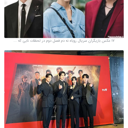
17 عکس بازیگران سریال روباه نه دم فصل دوم در لحظات نابی که ...