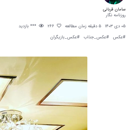
سامان قربانی
روزنامه نگار
05 دی 1403
5 دقیقه زمان مطالعه
266
*** بازدید
#عکس
#عکس_جذاب
#عکس_بازیگران