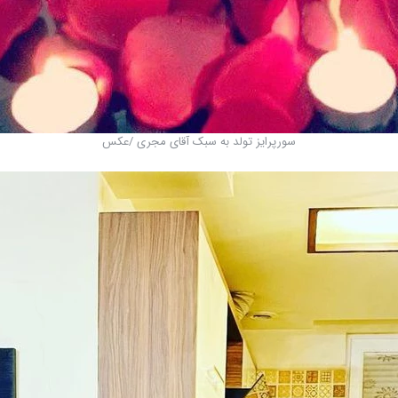
سورپرایز تولد به سبک آقای مجری /عکس