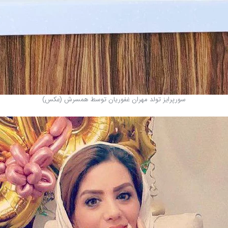
سورپرایز تولد مهران غفوریان توسط همسرش (عکس)