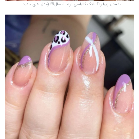
10 مدل زیبا رنگ لاک کالباسی ترند امسال🌸 (مدل های جدید ...