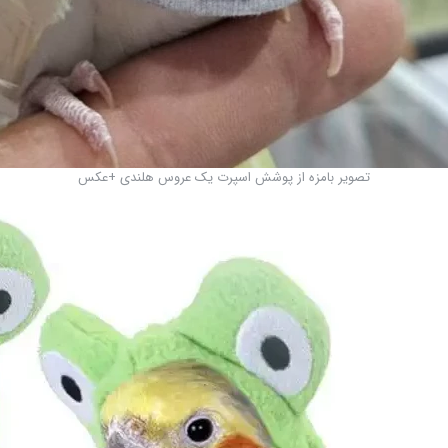
تصویر بامزه از پوشش اسپرت یک عروس هلندی +عکس