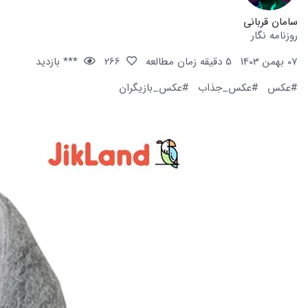
سامان قربانی
روزنامه نگار
07 بهمن 1403
5 دقیقه زمان مطالعه
266
*** بازدید
#عکس
#عکس_جذاب
#عکس_بازیگران