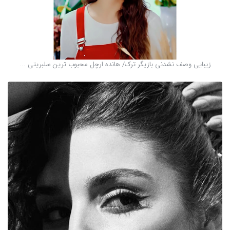
زیبایی وصف نشدنی بازیگر ترک/ هانده ارچل محبوب ترین سلبریتی ...