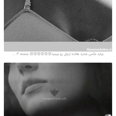
بیاید عکس جدید هانده ارچل رو ببینید😍😍😍😍😍😍 صفحه 3 ...