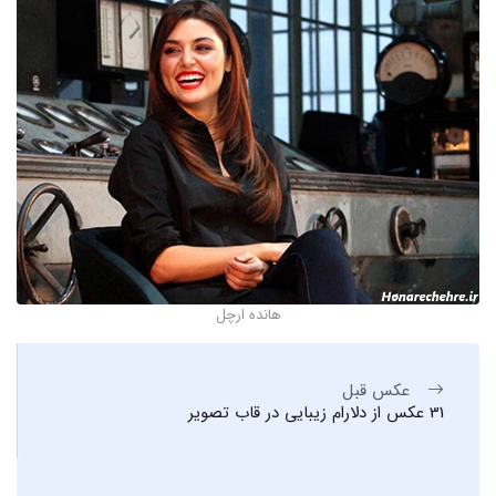
هانده ارچل
عکس قبل
31 عکس از دلارام زیبایی در قاب تصویر