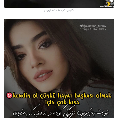
کلیپ دپ هانده ارچل