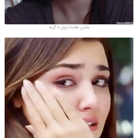
عکس هانده ارچل با گریه