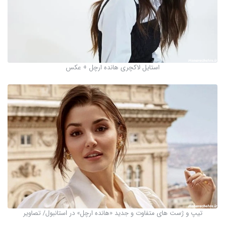
استایل لاکچری هانده ارچل + عکس
تیپ و ژست های متفاوت و جدید «هانده ارچل» در استانبول/ تصاویر