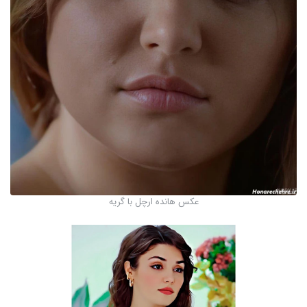
عکس هانده ارچل با گریه