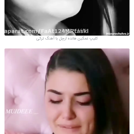
کلیپ غمگین هانده ارچل با آهنگ ترکی