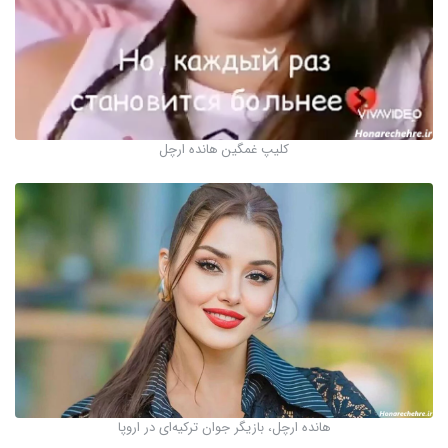
کلیپ غمگین هانده ارچل
هانده ارچل، بازیگر جوان ترکیه‌ای در اروپا