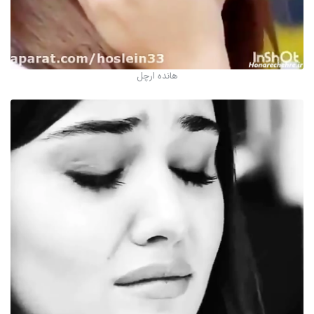
هانده ارچل