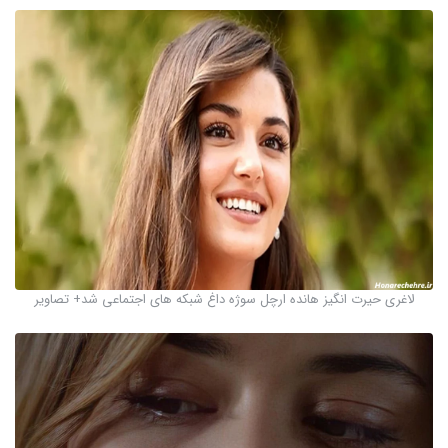
لاغری حیرت انگیز هانده ارچل سوژه داغ شبکه های اجتماعی شد+ تصاویر