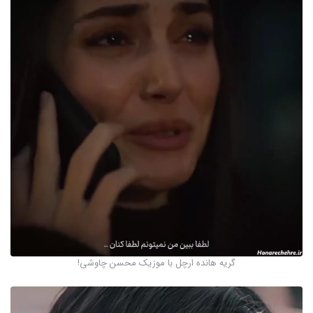
گریه هانده ارچل با موزیک محسن چاوشی!