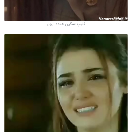
کلیپ غمگین هانده ارچل