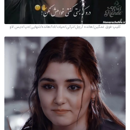
کلیپ فوق غمگین/هانده آرچل/ترکی/حیات/ادا/هانده/تنهایی/دپ/دیس لاو