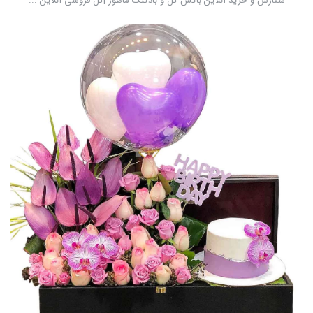
سفارش و خرید آنلاین باکس گل و بادکنک ماهور |گل فروشی آنلاین ...