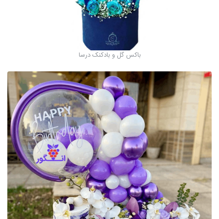
باکس گل و بادکنک درسا