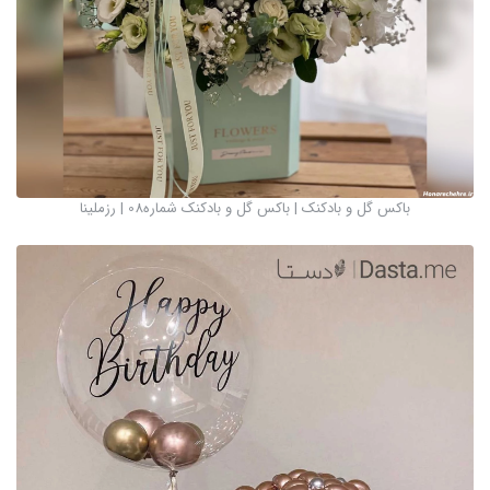
باکس گل و بادکنک | باکس گل و بادکنک شماره08 | رزملینا