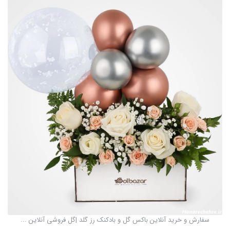
سفارش و خرید آنلاین باکس گل و بادکنک رز گلد |گل فروشی آنلاین ...