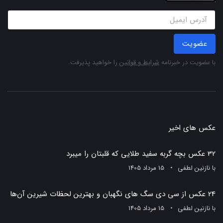
عضویت
با عضویت در خبرنامه
شرایط و قوانین
را خواهید پذیرفت.
عکس های اخیر
32 عکس بچه گربه سفید طلایی که قلبتان را میبرد
با
نازنین لطفی
15 مرداد 1405
24 عکس از سی دی سگ های نگهبان و بهترین لحظات شیرین آن‌ها
با
نازنین لطفی
15 مرداد 1405