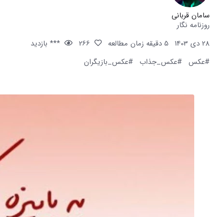
سامان قربانی
روزنامه نگار
28 دی 1403
5 دقیقه زمان مطالعه
266
*** بازدید
#عکس
#عکس_جذاب
#عکس_بازیگران