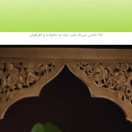
75 عکس تبریک شب یلدا به خانواده و اطرافیان