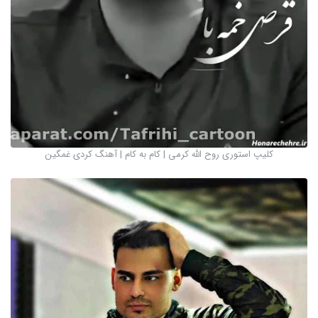
کلیپ استوری روح الله کرمی | کام به کام | آهنگ کردی غمگین