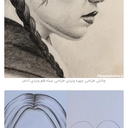
چالش طراحی چهره ونزدی طراحی سیاه قلم ونزدی آدامز