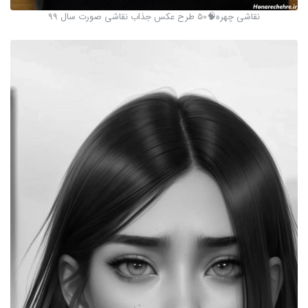
نقاشی چهره🧠50 طرح عکس جذاب نقاشی صورت سال 99