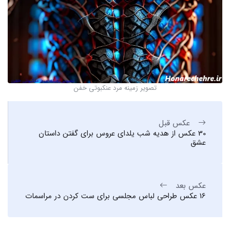
تصویر زمینه مرد عنکبوتی خفن
عکس قبل
30 عکس از هدیه شب یلدای عروس برای گفتن داستان
عشق
عکس بعد
16 عکس طراحی لباس مجلسی برای ست کردن در مراسمات