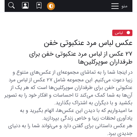
منو
لباس
عکس لباس مرد عنکبوتی خفن
27 عکس از لباس مرد عنکبوتی خفن برای
طرفداران سوپرکلین‌ها
در اینجا شما را به تماشای مجموعه‌ای از عکس‌های متنوع و
زیبا دعوت می‌کنیم. این مجموعه شامل 27 عکس از لباس مرد
عنکبوتی خفن برای طرفداران سوپرکلین‌ها است که هر یک از
آن‌ها به شما کمک می‌کند تا احساسات و افکار خود را به تصویر
بکشید و با دیگران به اشتراک بگذارید.
ما امیدواریم که با دیدن این عکس‌ها، الهام بگیرید و به
یادآوری لحظات زیبا و خاص زندگی بپردازید.
هر عکس داستانی برای گفتن دارد و می‌تواند شما را به دنیای
جدیدی ببرد.