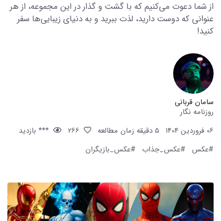
از شما دعوت می‌کنیم که با گشت و گذار در این مجموعه، از هر
عنوانی که دوست دارید، لذت ببرید و به دنیای زیبایی‌ها سفر
کنید!
سامان قربانی
روزنامه نگار
06 فروردین 1404
5 دقیقه زمان مطالعه
266
*** بازدید
#عکس
#عکس_جذاب
#عکس_بازیگران