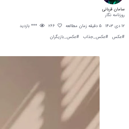
سامان قربانی
روزنامه نگار
12 دی 1403
5 دقیقه زمان مطالعه
266
*** بازدید
#عکس
#عکس_جذاب
#عکس_بازیگران