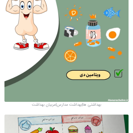
بهداشتی ها|بهداشت مدارس|مربیان بهداشت