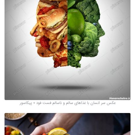
عکس سر انسان با غذاهای سالم و ناسالم فست فود » پیکاسور