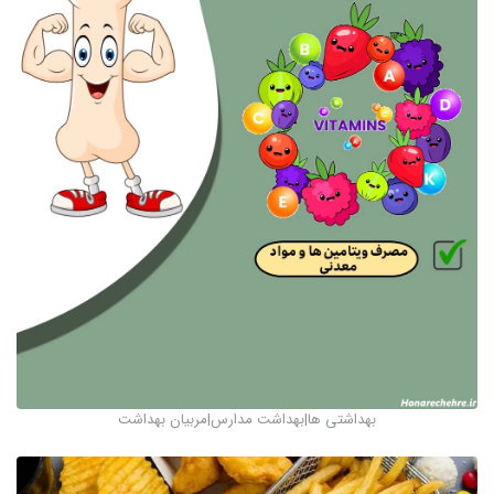
بهداشتی ها|بهداشت مدارس|مربیان بهداشت