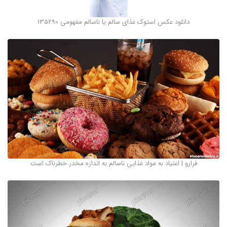
دانلود عکس استوک غذای سالم یا ناسالم مفهومی 135290
فرارو | اعتیاد به مواد غذایی ناسالم به اندازه مخدر خطرناک است