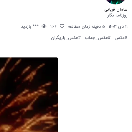
سامان قربانی
روزنامه نگار
11 دی 1403
5 دقیقه زمان مطالعه
266
*** بازدید
#عکس
#عکس_جذاب
#عکس_بازیگران