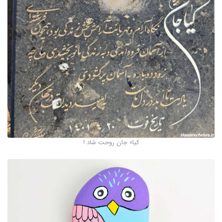
کیا» جان روحت شاد !