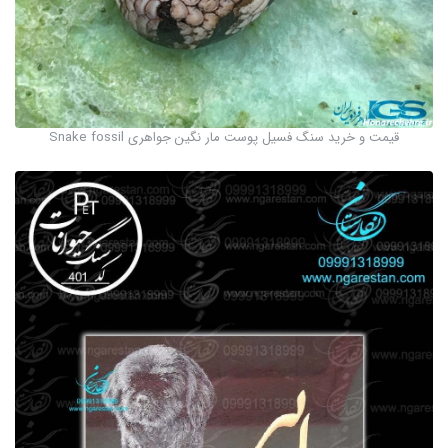
قیمت و خرید سنگ فسیل پوست مار نگین جواهری Snake fossil