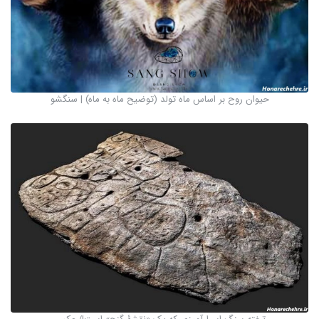
حیوان روح بر اساس ماه تولد (توضیح ماه به ماه) | سنگشو