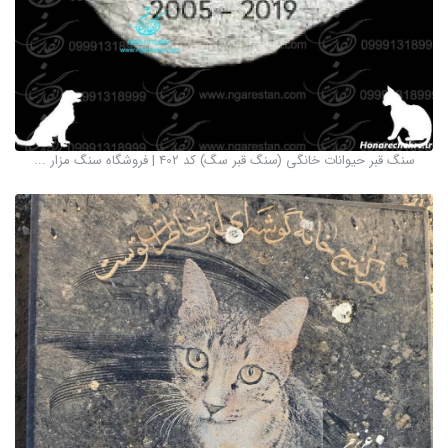
سنگ قبر حیوانات خانگی (سنگ قبر سگ) کد 402 | فروشگاه سنگ مزار ...