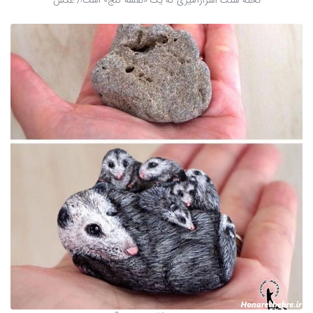
تخته سنگ اسرارآمیزی که یک «نقشۀ گنج» است!/ عکس