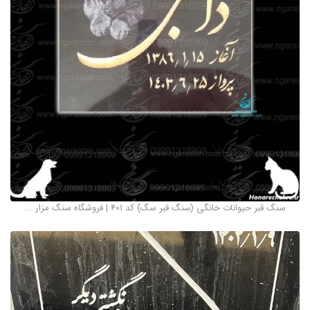
سنگ قبر حیوانات خانگی (سنگ قبر سگ) کد 401 | فروشگاه سنگ مزار ...