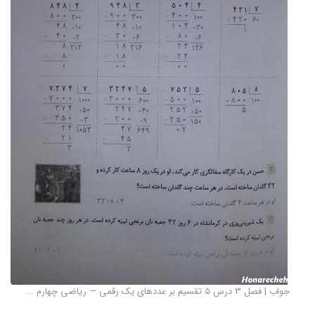
جواب | فصل 3 درس 5 تقسیم بر عددهای یک رقمی — ریاضی چهارم ...