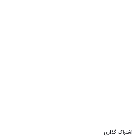
22 عکس صفحه ۹ کتاب ریاضی پنجم برای یادگیری بهتر
اشتراک گذاری