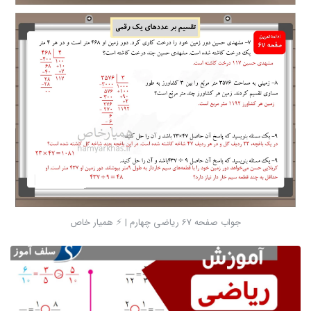
جواب صفحه 67 ریاضی چهارم | ⚡️ همیار خاص