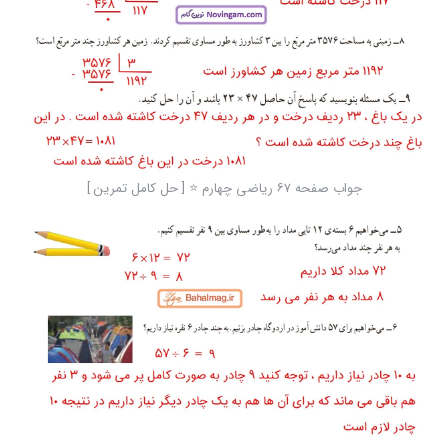
جواب صفحه ۶۷ ریاضی چهارم ⭐️ [ حل کامل تمرین ]