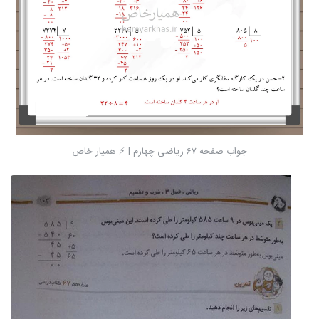
جواب صفحه 67 ریاضی چهارم | ⚡️ همیار خاص