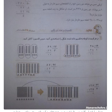
جواب | فصل 3 درس 5 تقسیم بر عددهای یک رقمی — ریاضی چهارم ...