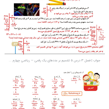
جواب | فصل 3 درس 5 تقسیم بر عددهای یک رقمی — ریاضی چهارم ...