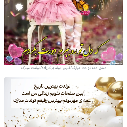
عشق عمه تولدت مبارک/کلیپ تولد برادرزاده/تولدت مبارک