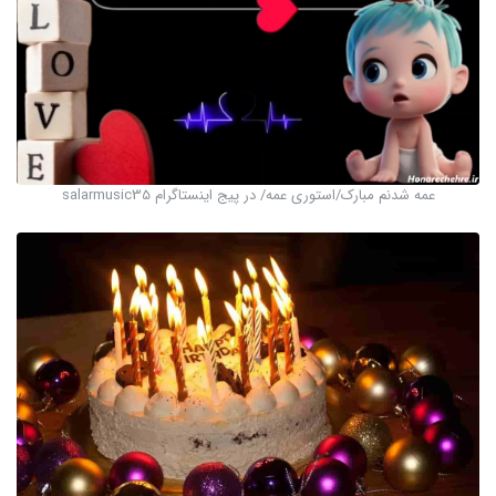
عمه شدنم مبارک/استوری عمه/ در پیج اینستاگرام salarmusic35