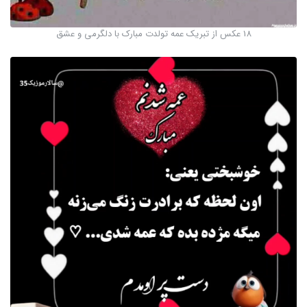
18 عکس از تبریک عمه تولدت مبارک با دلگرمی و عشق