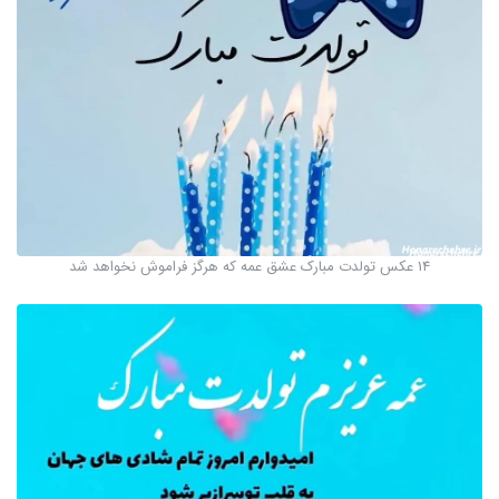
14 عکس تولدت مبارک عشق عمه که هرگز فراموش نخواهد شد