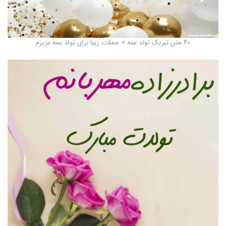
40 متن تبریک تولد عمه + جملات زیبا برای تولد عمه عزیزم