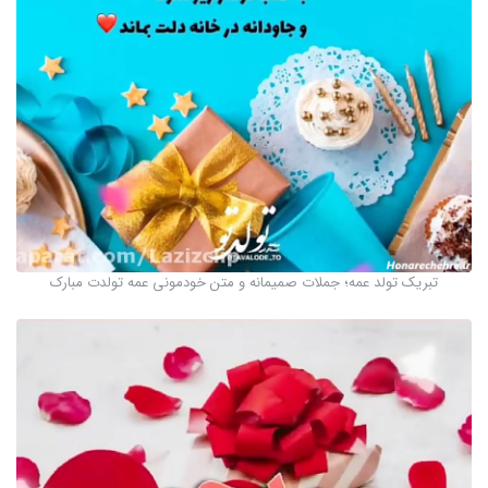
تبریک تولد عمه؛ جملات صمیمانه و متن خودمونی عمه تولدت مبارک