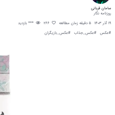
سامان قربانی
روزنامه نگار
19 آذر 1403
5 دقیقه زمان مطالعه
266
*** بازدید
#عکس
#عکس_جذاب
#عکس_بازیگران