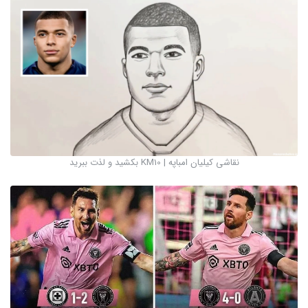
نقاشی کیلیان امباپه | KM10 بکشید و لذت ببرید