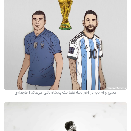
مسی و ام باپه در آخر دنیا؛ فقط یک پادشاه باقی می‌ماند | طرفداری