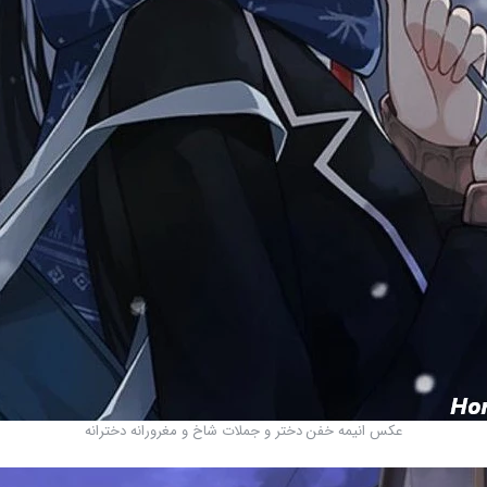
عکس انیمه خفن دختر و جملات شاخ و مغرورانه دخترانه