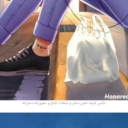
عکس انیمه خفن دختر و جملات شاخ و مغرورانه دخترانه