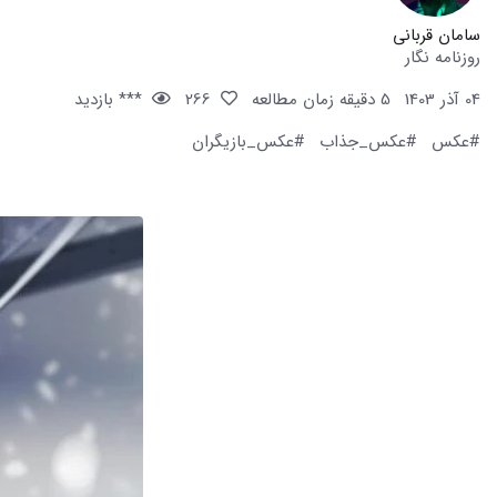
سامان قربانی
روزنامه نگار
04 آذر 1403
5 دقیقه زمان مطالعه
266
*** بازدید
#عکس
#عکس_جذاب
#عکس_بازیگران