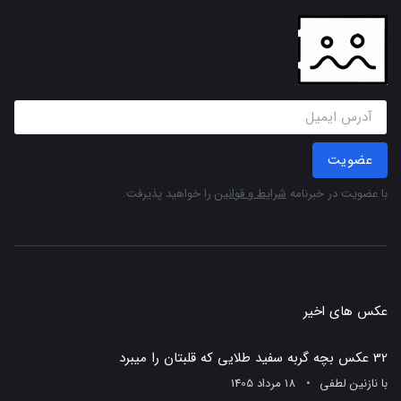
عضویت
با عضویت در خبرنامه
شرایط و قوانین
را خواهید پذیرفت.
عکس های اخیر
32 عکس بچه گربه سفید طلایی که قلبتان را میبرد
با
نازنین لطفی
18 مرداد 1405