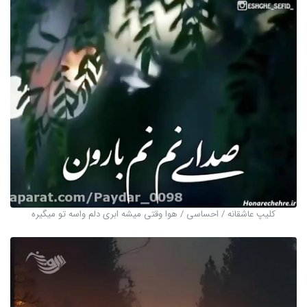
کلیپ عاشقانه / احساسی / هوا وقتی میشه ابری دلم واسه تو میگیره