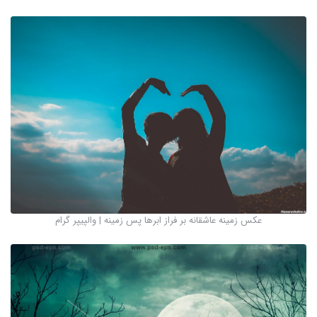
عکس زمینه عاشقانه بر فراز ابرها پس زمینه | والپیپر گرام