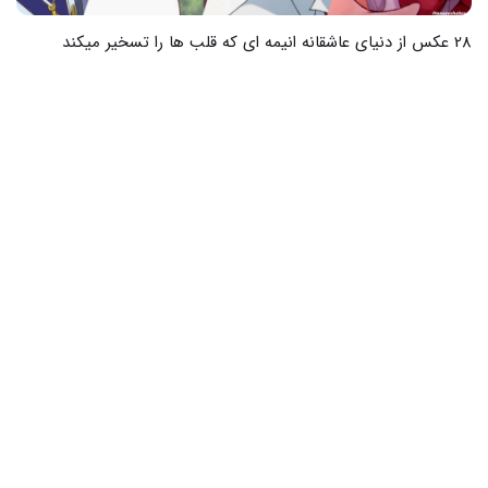
34 عکس پروفایل ست انیمه ای عاشقانه که قلب ها را تسخیر می کند