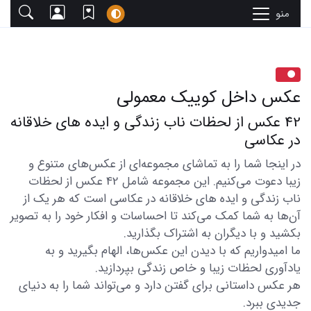
منو
عکس داخل کوییک معمولی
42 عکس از لحظات ناب زندگی و ایده های خلاقانه
در عکاسی
در اینجا شما را به تماشای مجموعه‌ای از عکس‌های متنوع و
زیبا دعوت می‌کنیم. این مجموعه شامل 42 عکس از لحظات
ناب زندگی و ایده های خلاقانه در عکاسی است که هر یک از
آن‌ها به شما کمک می‌کند تا احساسات و افکار خود را به تصویر
بکشید و با دیگران به اشتراک بگذارید.
ما امیدواریم که با دیدن این عکس‌ها، الهام بگیرید و به
یادآوری لحظات زیبا و خاص زندگی بپردازید.
هر عکس داستانی برای گفتن دارد و می‌تواند شما را به دنیای
جدیدی ببرد.