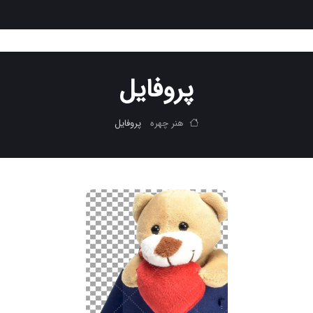
پروفایل
هنر چهره
پروفایل