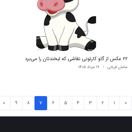
22 عکس از گاو کارتونی نقاشی که لبخندتان را می‌برد
سامان قربانی
19 مرداد 1405
»
9
8
7
6
5
4
3
2
1
«