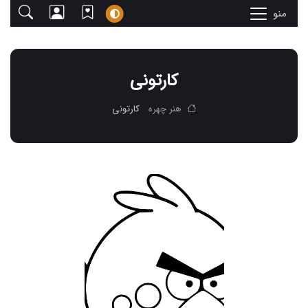
منو
کارتونی
هنر چهره
کارتونی